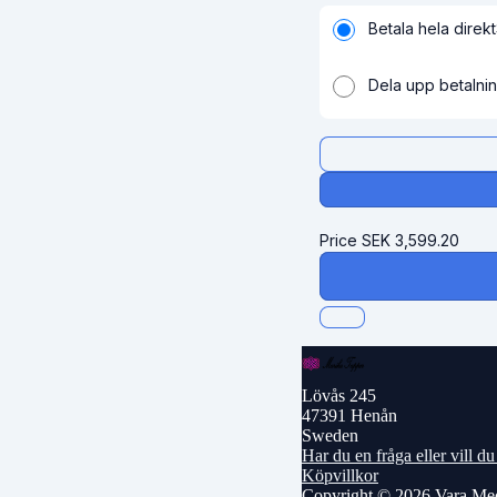
Betala hela direkt
Dela upp betalni
Price
SEK
3,599.20
Lövås 245
47391 Henån
Sweden
Har du en fråga eller vill 
Köpvillkor
Copyright © 2026 Vara Me