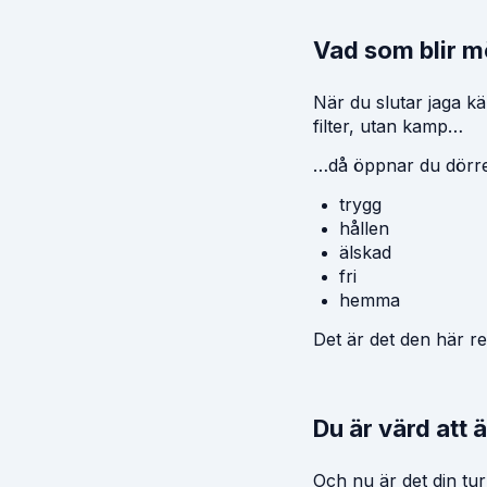
Vad som blir mö
När du slutar jaga k
filter, utan kamp…
…då öppnar du dörren 
trygg
hållen
älskad
fri
hemma
Det är det den här r
Du är värd att ä
Och nu är det din tur