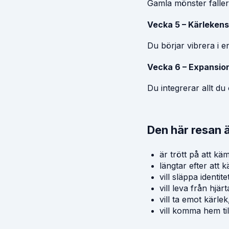
Gamla mönster faller.
Vecka 5 – Kärleken
Du börjar vibrera i e
Vecka 6 – Expansio
Du integrerar allt du 
Den här resan 
är trött på att kä
längtar efter att k
vill släppa identit
vill leva från hjär
vill ta emot kärlek
vill komma hem ti