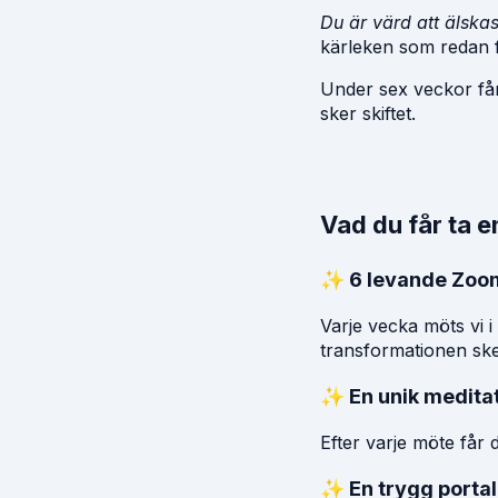
Du är värd att älska
kärleken som redan f
Under sex veckor får 
sker skiftet.
Vad du får ta 
✨ 6 levande Zoo
Varje vecka möts vi i
transformationen ske
✨ En unik meditat
Efter varje möte får 
✨ En trygg portal