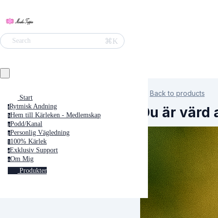
⌘K
Search
Back to products
Start
Rytmisk Andning
Du är värd 
r
Hem till Kärleken - Medlemskap
h
Podd/Kanal
p
Personlig Vägledning
p
100% Kärlek
1
Exklusiv Support
e
Om Mig
o
Produkter