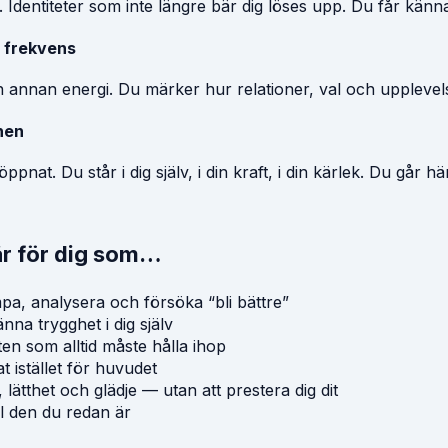
 Identiteter som inte längre bär dig löses upp. Du får känn
s frekvens
n annan energi. Du märker hur relationer, val och upplevels
nen
öppnat. Du står i dig själv, i din kraft, i din kärlek. Du går
är för dig som…
mpa, analysera och försöka “bli bättre”
änna trygghet i dig själv
eten som alltid måste hålla ihop
tat istället för huvudet
, lätthet och glädje — utan att prestera dig dit
ll den du redan är