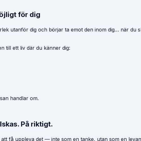
jligt för dig
ärlek utanför dig och börjar ta emot den inom dig… när du s
till ett liv där du känner dig:
esan handlar om.
lskas. På riktigt.
 att få uppleva det — inte som en tanke, utan som en levande v