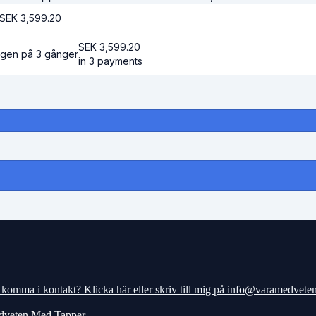
SEK
3,599.20
SEK
3,599.20
ngen på 3 gånger
in 3 payments
du komma i kontakt? Klicka här eller skriv till mig på info@varamedvete
dveten Med Tapper