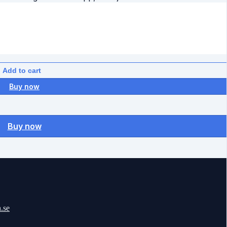
Add to cart
Buy now
Buy now
n.se